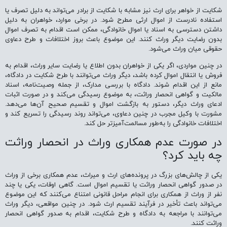
شکایت از خواهر برای ارث نیز مشابه با شکایت از برادر می‌تواند به دلیل تصرف یا
استفاده نادرست از اموال ارثی مطرح شود. در برخی موارد، خواهران به دلیل
داشتن دسترسی به اسناد یا اموال خانوادگی، ممکن است اقدام به تصرف اموال
بدون رضایت دیگر وراث کنند. این موضوع باعث بروز اختلافات و طرح دعاوی
حقوقی میان وراث می‌شود.
در چنین مواردی، اگر یکی از خواهران بدون اطلاع یا رضایت سایر وراث، اقدام به
فروش یا انتقال اموال کرده باشد، دیگر وراث می‌توانند با طرح شکایت در دادگاه،
مانع از این اقدام شوند. دادگاه با بررسی مدارک، از جمله وصیت‌نامه، اسناد
مالکیت و گواهی انحصار وراثت، به موضوع رسیدگی می‌کند و در صورت اثبات
ادعای وراث دیگر، دستور به بازگشت اموال و تقسیم صحیح آن‌ها می‌دهد.
مشورت با وکیل مجرب در چنین دعاوی، می‌تواند روند رسیدگی را تسریع کند و
اختلافات خانوادگی را به‌طور مسالمت‌آمیزتر حل کند.
در صورت عدم همکاری وراث در انحصار وراثت
چه باید کرد؟
یکی از چالش‌های بزرگ در پرونده‌های ارث و میراث، عدم همکاری برخی از وراث
در صدور گواهی انحصار وراثت یا تقسیم اموال است. گاهی اوقات، یکی یا چند
نفر از وراث از همکاری برای انجام مراحل قانونی امتناع می‌کنند که این موضوع
می‌تواند باعث تأخیر در فرآیند تقسیم ارث شود. در چنین مواقعی، دیگر وراث
می‌توانند با مراجعه به دادگاه و طرح شکایت، اقدام به صدور گواهی انحصار
وراثت کنند.