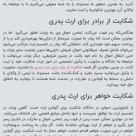
کنید. به همین منظور ما مسترداد را به شما معرفی می‌کنیم تا با مراجعه به
وکلای آن، بهترین شکواییه را ثبت نمایید.
شکایت از برادر برای ارث پدری
هنگامی‌که پدر فوت می‌کند، تمامی اموال وی به وراث تعلق می‌گیرد. اما در
مواردی ممکن است که برادر به صورت غیرمجاز از دارایی‌ها بهره‌برداری کند و یا از
پرداخت سهم خود خودداری کند.
تخلفاتی که برادر در تقسیم ارث مرتکب می‌شود
می‌تواند شامل تصرف غیرقانونی اموال، فروش دارایی‌ها بدون رضایت سایر وراث یا
حتی انتقال اموال به نام خود باشد. در چنین شرایطی، دیگر وراث می‌توانند با
مراجعه به دادگاه و مشورت با وکیل تخصصی در امور ارث، شکایت خود را ثبت
کنند.
در چنین مواردی اگر قصد
شکایت از برادر برای ارث پدری
را داشتید، مشورت
با وکیل می‌توانید بسیار مفید و کمک‌کننده باشد. مسترداد با تیمی از وکلای با
دانش و مسلط به قوانین و مقررات در خدمت شما هستند تا بتوانید به احقاق
حق خود بپردازید.
شکایت خواهر برای ارث پدری
از شایع‌ترین دعوای در دادگاه، شکایت برای گرفتن ارث است. گاهی وراث در
تقسیم ارث به توافق نمیر‌سند و تنها راه‌حل مراجع قضایی حل اختلاف می‌باشد.
اما در مواردی ممکن است پس از فوت پدر تمامی اموال و ماترک، در اختیار پسر
قرار بگیرد و خواهر از ارث بهره‌ای نداشته باشد. اگر برادر به پرداخت سهم‌الارث
خواهر در این صورت خواهر اقدام ننماید، خواهر مجاز به ثبت شکایت برای گرفتن