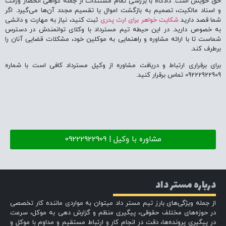
حق خویش است.
دادگاه با بررسی تمام مستندات از جمله گواهی انحصار وراثت
و اسناد مالکیت، تصمیم به بازگشت اموال یا تقسیم مجدد آن‌ها می‌گیرد.
اگر
شما قصد دارید
شکایت خواهر برای ارث پدری
ثبت کنید، نیاز به مهارت و دانشی
به خصوص دارید. در این حیطه تیم مسترداد با وکلای توانمندش در دسترس
شماست تا با ارائه مشاوره و راهنمایی به موکلین خود، مشکلات قضایی آنان را
برطرف کند.
برای برقراری ارتباط و دریافت مشاوره از وکیل مسترداد کافی است با شماره
09222922909 تماس برقرار کنید.
مشاوره با وکیل | 09222922909
درباره مستر داد
از جمله ویژگی‌های بارز تیم مستر داد میتوان به مواردی ماننده کار تخصصی
در حوزه‌های مختلف حقوقی، پیگیری منظم و گزارش دهی به موکل، سرعت
در پیگیری پرونده‌ها، دقت در انجام کار و ارتباط مستقیم و مداوم با موکل و