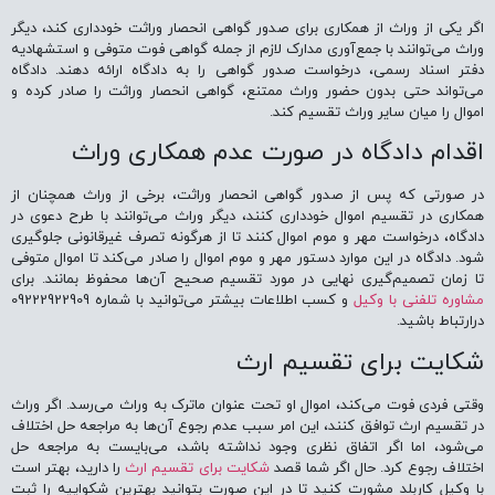
اگر یکی از وراث از همکاری برای صدور گواهی انحصار وراثت خودداری کند، دیگر
وراث می‌توانند با جمع‌آوری مدارک لازم از جمله گواهی فوت متوفی و استشهادیه
دفتر اسناد رسمی، درخواست صدور گواهی را به دادگاه ارائه دهند. دادگاه
می‌تواند حتی بدون حضور وراث ممتنع، گواهی انحصار وراثت را صادر کرده و
اموال را میان سایر وراث تقسیم کند.
اقدام دادگاه در صورت عدم همکاری وراث
در صورتی که پس از صدور گواهی انحصار وراثت، برخی از وراث همچنان از
همکاری در تقسیم اموال خودداری کنند، دیگر وراث می‌توانند با طرح دعوی در
دادگاه، درخواست مهر و موم اموال کنند تا از هرگونه تصرف غیرقانونی جلوگیری
شود. دادگاه در این موارد دستور مهر و موم اموال را صادر می‌کند تا اموال متوفی
تا زمان تصمیم‌گیری نهایی در مورد تقسیم صحیح آن‌ها محفوظ بمانند. برای
مشاوره تلفنی با وکیل
و کسب اطلاعات بیشتر می‌توانید با شماره 09222922909
درارتباط باشید.
شکایت برای تقسیم ارث
وقتی فردی فوت می‌کند، اموال او تحت عنوان ماترک به وراث می‌رسد. اگر وراث
در تقسیم ارث توافق کنند، این امر سبب عدم رجوع آن‌ها به مراجعه حل اختلاف
می‌شود، اما اگر اتفاق نظری وجود نداشته باشد، می‌بایست به مراجعه حل
اختلاف رجوع کرد. حال اگر شما قصد
شکایت برای تقسیم ارث
را دارید، بهتر است
با وکیل کاربلد مشورت کنید تا در این صورت بتوانید بهترین شکواییه را ثبت