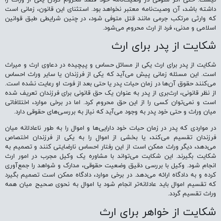
داشته باشد، آن وصیت‌نامه معتبر نخواهد بود. استثنای این قانون، زمانی است
که وارثی مرتکب جرمی مانند قتل متوفی شود، در چنین شرایطی طبق قوانین
اسلامی و مدنی، فرد از ارث محروم می‌شود.
شکایت از پدر برای ارث
شکایت از پدر برای ارث یکی از مسائل حساس و پیچیده در دعاوی ارث و میراث
است. این مسئله زمانی پیش می‌آید که یکی از فرزندان یا سایر وراث احساس
می‌کنند حقوق آن‌ها در زمان حیات پدر یا حتی بعد از فوت او رعایت نشده است.
از نظر قانونی، ارث‌بری از پدر به عنوان یک حق قانونی برای فرزندان تعریف شده
است و نمی‌توان کسی را از این حق محروم کرد. اما در برخی موارد، اختلافاتی
میان وراث و حتی خود پدر به وجود می‌آید که نیاز به بررسی‌های حقوقی دارد.
در مواردی که پدر در زمان حیات خود دارایی‌ها و اموال را به طور ناعادلانه میان
فرزندان تقسیم می‌کند، یا بخشی از اموال را به یکی از فرزندان اختصاص
می‌دهد، دیگر وراث ممکن است از این رفتار احساس نارضایتی کنند و تصمیم به
شکایت بگیرند. این شکایت می‌تواند با مشاوره یک وکیل مجرب در امور ارث
انجام شود. وکیل با بررسی دقیق وضعیت حقوقی، مدارک و شواهد را جمع‌آوری
کرده و به دادگاه ارائه می‌دهد. در برخی موارد، دادگاه ممکن است تصمیم بگیرد
که تقسیم اموال باید عادلانه‌تر انجام شود یا اموال به نحوی صحیح میان همه
وراث تقسیم گردد.
شکایت از خواهر برای ارث