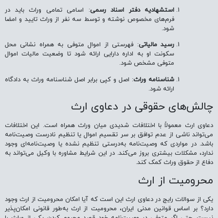
استشهادیه دفتر اسناد رسمی
: اسامی تمامی وراث باید در
فرم‌های مخصوص نوشته و توسط سه نفر از وراث تایید و امضا
شود.
رسید مالیاتی
: فهرستی از اموال متوفی به همراه نشانی محل
سکونت او به اداره دارایی ارائه شود تا وضعیت مالیات اموال
متوفی مشخص شود.
شناسنامه وراث
: اصل و کپی برابر اصل شناسنامه وراث به دادگاه
ارائه شود.
چالش‌های حقوقی در دعاوی ارث
دعاوی ارث معمولاً با اختلافات شدیدی میان وراث همراه است. این اختلافات
می‌تواند ناشی از عدم توافق بر سر تقسیم اموال یا تنظیم نادرست وصیت‌نامه
باشد. در مواردی که وصیت‌نامه به‌درستی تنظیم نشده یا وصیت‌نامه‌ای وجود
ندارد، مشکلات بیشتری بروز می‌کند. در این شرایط مشاوره با وکیل می‌تواند به
دفاع از حقوق وراث کمک کند.
محرومیت از ارث
یکی از سوالات رایج در دعاوی ارث این است که آیا امکان محرومیت از ارث وجود
دارد؟ بر اساس قوانین مدنی ایران، محرومیت از ارث به‌طور قانونی امکان‌پذیر
نیست. حتی اگر متوفی در وصیت‌نامه خود قصد محروم کردن یکی از وراث را