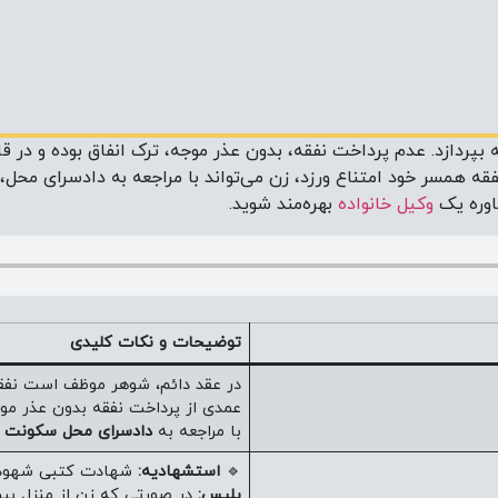
ردازد. عدم پرداخت نفقه، بدون عذر موجه، ترک انفاق بوده و در ق
فقه همسر خود امتناع ورزد، زن می‌تواند با مراجعه به دادسرای محل
شاوره یک
وکیل خانواده
بهره‌مند شوید.
توضیحات و نکات کلیدی
در عقد دائم، شوهر موظف است نفقه
عمدی از پرداخت نفقه بدون عذر م
با مراجعه به
دادسرای محل سکونت
ع
🔹
استشهادیه:
شهادت کتبی شهود م
پلیس:
در صورتی که زن از منزل بیر