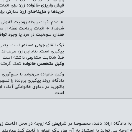
فیش واریزی خانواده زن:
برای اثبات
خریدها و هزینه‌های زن:
مدارکی برا
🔸 عدم اثبات رابطه زوجیت قانونی 
شوهر). 🔸 اثبات پرداخت نفقه از 
فقدان سوءنیت در مرد یا وجود توا
ترک انفاق
جرمی مستمر
است؛ یعنی ت
پیگیری است. بنابراین زن می‌تواند
قبلاً شکایت مشابهی داشته است. ت
وکیل متخصص خانواده
کمک گرفته 
وکیل خانواده می‌تواند با جمع‌آوری
دادگاه، روند پیگیری پرونده را تسه
باتجربه در دعاوی خانوادگی آماده ار
است.
 به دادگاه ارائه دهد، مخصوصا در شرایطی که زوجه در محل اقامت ز
وجه می تواند با استناد به آن ها، ترک انفاق را ثابت کند عبارتند از