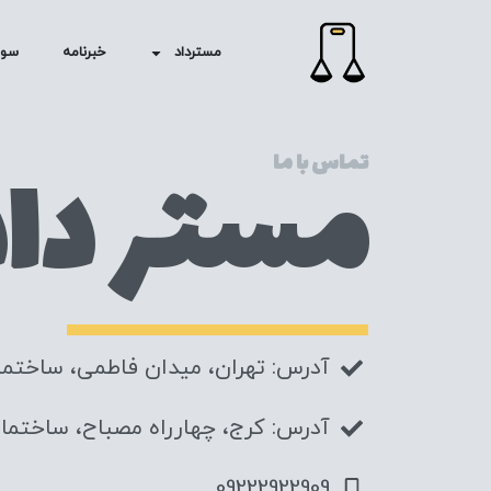
مسترداد
خبرنامه
سوا
مستر داد
تماس با ما
آدرس: تهران، میدان فاطمی، ساختم
آدرس: کرج، چهارراه مصباح، ساختمان
09222922909