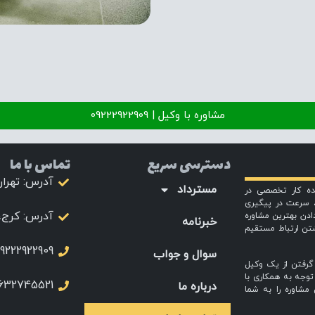
مشاوره با وکیل | 09222922909
دسترسی سریع
تماس با ما
آدرس: تهرا
مسترداد
نده کار تخصصی در
 سرعت در پیگیری
آدرس: کرج، 
دادن بهترین مشاوره
خبرنامه
شتن ارتباط مستقیم
9222922909
سوال و جواب
 گرفتن از یک وکیل
توجه به همکاری با
632745521
درباره ما
مشاوره را به شما