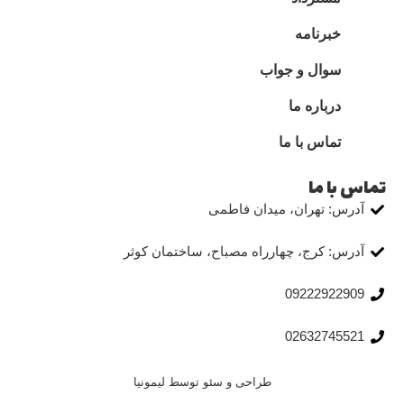
خبرنامه
سوال و جواب
درباره ما
تماس با ما
تماس با ما
آدرس: تهران، میدان فاطمی
آدرس: کرج، چهارراه مصباح، ساختمان کوثر
09222922909
02632745521
طراحی و سئو توسط لیمونیا