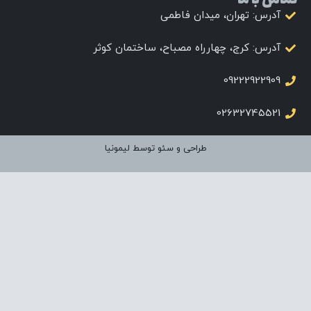
تماس با ما
آدرس: تهران، میدان فاطمی
آدرس: کرج، چهارراه مصباح، ساختمان کوثر
09222922909
02632745521
طراحی و سئو توسط لیمونیا