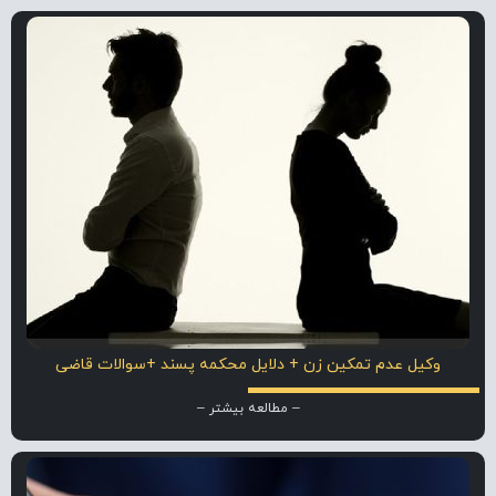
وکیل عدم تمکین زن + دلایل محکمه پسند +سوالات قاضی
– مطالعه بیشتر –