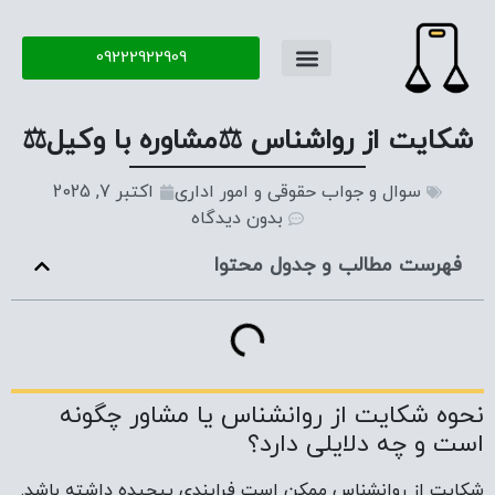
09222922909
تماس با ما
سوال و جواب
شکایت از رواشناس ⚖️مشاوره با وکیل⚖️
سوال و جواب حقوقی و امور اداری
اکتبر 7, 2025
بدون دیدگاه
فهرست مطالب و جدول محتوا
نحوه شکایت از روانشناس یا مشاور چگونه
است و چه دلایلی دارد؟
شکایت از روانشناس ممکن است فرایندی پیچیده داشته باشد.