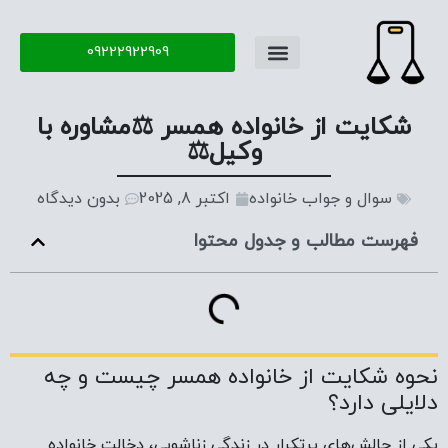
09222922909
تماس با ما
سوال و جواب
شکایت از خانواده همسر ⚖️مشاوره با
وکیل⚖️
سوال و جواب خانواده
اکتبر 8, 2025
بدون دیدگاه
فهرست مطالب و جدول محتوا
نحوه شکایت از خانواده همسر چیست و چه
دلایلی دارد؟
یکی از چالش‌های پرتکرار در زندگی زناشویی، دخالت خانواده