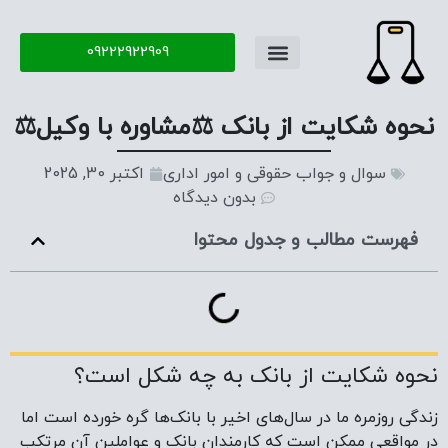
09222922909
تماس با ما
سوال و جواب
نحوه شکایت از بانک ⚖️مشاوره با وکیل⚖️
سوال و جواب حقوقی و امور اداری
اکتبر 30, 2025
بدون دیدگاه
فهرست مطالب و جدول محتوا
نحوه شکایت از بانک به چه شکل است؟
زندگی روزمره ما در سال‌های اخیر با بانک‌ها گره خورده است اما
در مواقعی ممکن است که کارمندان بانک و عواملین آن مرتکب