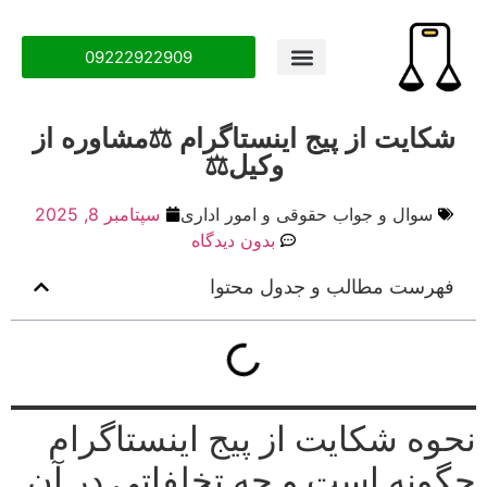
09222922909
درباره ما
تماس با ما
سوال و جواب
شکایت از پیج اینستاگرام ⚖️مشاوره از
وکیل⚖️
سوال و جواب حقوقی و امور اداری
سپتامبر 8, 2025
بدون دیدگاه
فهرست مطالب و جدول محتوا
نحوه شکایت از پیج اینستاگرام
چگونه است و چه تخلفاتی در آن