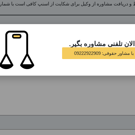
 مشاوره از وکیل برای شکایت از اسنپ کافی است با شماره 09222922909 تماس بگیری
 علامت‌گذاری شده‌اند
*
لان تلفنی مشاوره بگیر.
مشاور حقوقی: 09222922909