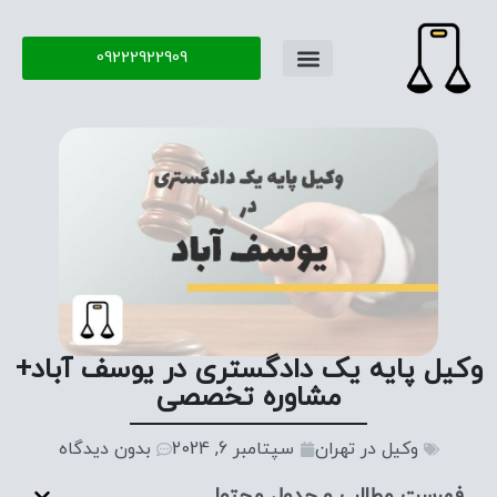
09222922909
وکیل پایه یک دادگستری در یوسف آباد+
مشاوره تخصصی
وکیل در تهران
سپتامبر 6, 2024
بدون دیدگاه
فهرست مطالب و جدول محتوا