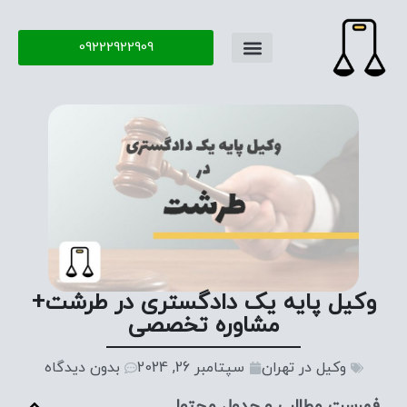
09222922909
تماس با ما
سوال و جواب
وکیل پایه یک دادگستری در طرشت+
مشاوره تخصصی
وکیل در تهران
سپتامبر 26, 2024
بدون دیدگاه
فهرست مطالب و جدول محتوا