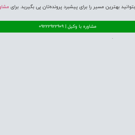
انید بهترین مسیر را برای پیشبرد پرونده‌تان پی بگیرید. برای
مشاور
مشاوره با وکیل | 09222922909
ی شده‌اند
*