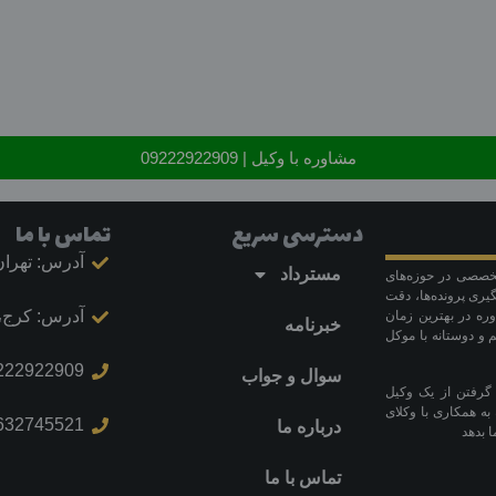
مشاوره با وکیل | 09222922909
دسترسی سریع
تماس با ما
آدرس: تهران
مسترداد
 تخصصی در حوزه‌های
ری پرونده‌ها، دقت
آدرس: کرج، 
وره در بهترین زمان
خبرنامه
 و دوستانه با موکل
222922909
سوال و جواب
 گرفتن از یک وکیل
به همکاری با وکلای
632745521
درباره ما
 بدهد
تماس با ما