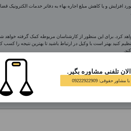
د افزایش و یا کاهش مبلغ اجاره بهاء به دفاتر خدمات الکترونیک قضای
 خواهد کرد. برای این منظور از کارشناسان مربوطه کمک گرفته خواهد شد 
ظیم کنید بهتر است با وکیل در ارتباط باشید تا بهترین نتیجه را کسب ک
ند.
09222922 تماس برقرار کنید.
لان تلفنی مشاوره بگیر.
مشاور حقوقی: 09222922909
 علامت‌گذاری شده‌اند
*