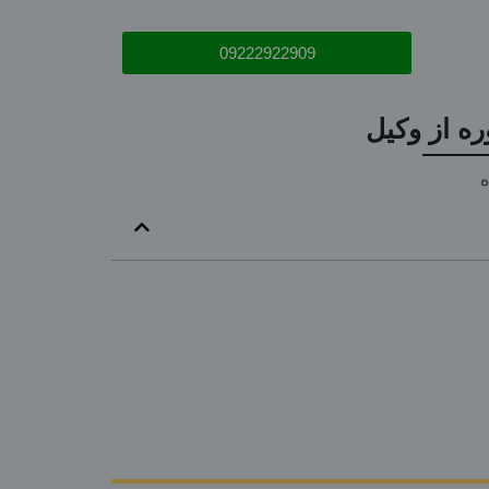
09222922909
ه از وکیل
ه