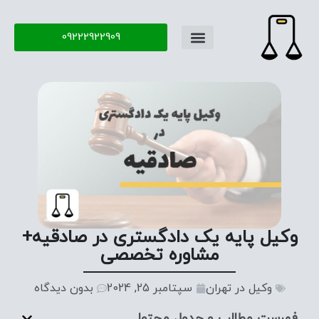
وکیل پایه یک دادگستری در صادقیه+
مشاوره تخصصی
وکیل در تهران
سپتامبر 25, 2024
بدون دیدگاه
فهرست مطالب و جدول محتوا
برای دریافت مشاوره حقوقی، با وکیل در صادقیه که حرفه‌ای و
قابل اعتماد است تماس بگیرید. وکیل در صادقیه بررسی دقیق
شرایط پرونده شما، می‌تواند مشاوره‌های حقوقی دقیق و متناسب
با شرایطتان ارائه دهد. قوانین و رویه‌های حقوقی، غالباً پیچیده
و مبهم هستند و تسلط بر آنها نیازمند دانش و تخصص حقوقی
عمیقی است و وکیل در صادقیه با اشراف کامل بر قوانین و
مقررات مرتبط با موضوع پرونده شما، می‌تواند بهترین راهکارها را
برای دفاع از حقوق شما ارائه دهد.
وکیل در تهران
با توجه به
تجربه‌های موفق در پرونده‌های قبلی، به خوبی می‌تواند مسیر
پرونده را برای شما مشخص کند.