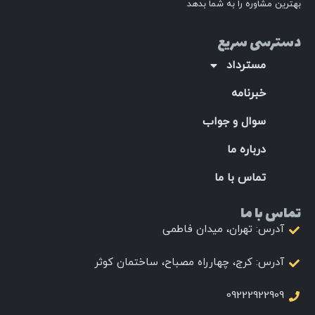
تماس با ما
آدرس: تهران، میدان فاطمی
آدرس: کرج، چهارراه مصباح، ساختمان کوثر
09222922909
02632745521
طراحی و سئو توسط لیمونیا