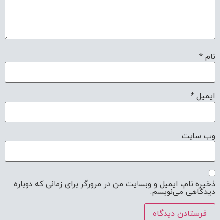
وب‌ سایت
ذخیره نام، ایمیل و وبسایت من در مرورگر برای زمانی که دوباره
دیدگاهی می‌نویسم.
مشاوره با وکیل | 09222922909
درباره مستر داد
از جمله ویژگی‌های بارز تیم مستر داد میتوان به مواردی ماننده کار تخصصی