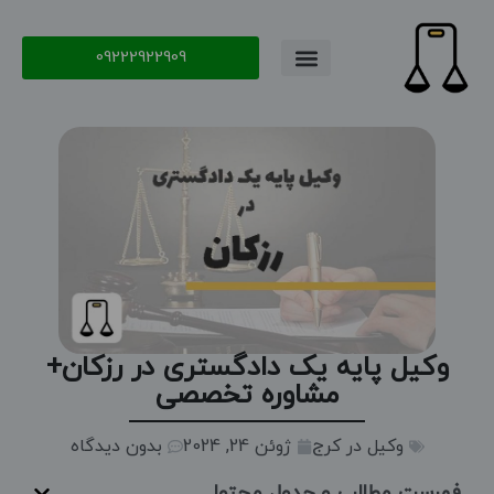
09222922909
تماس با ما
سوال و جواب
وکیل پایه یک دادگستری در رزکان+
مشاوره تخصصی
وکیل در کرج
ژوئن 24, 2024
بدون دیدگاه
فهرست مطالب و جدول محتوا