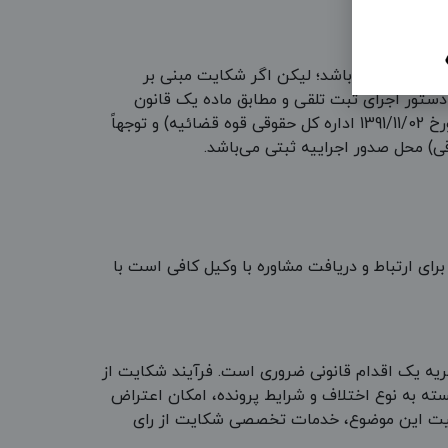
احیت «رئیس» ثبت محل می‌باشد؛ لیکن اگر شکایت مبنی بر
 دستور اجرای ثبت تلقی و مطابق ماده یک قانون
اصلاح بعضی از مواد قانون ثبت و قانون دفاتر اسناد رسمی مصوب 1322/06/27 (با لحاظ نظریه مشورتی شماره 7/2206 مورخ 1391/11/02 اداره کل حقوقی قوه قضائیه) و توجهاً
رای ارتباط و دریافت مشاوره با وکیل کافی است با
ریه یک اقدام قانونی ضروری است. فرآیند شکایت از
سته به نوع اختلاف و شرایط پرونده، امکان اعتراض
اهمیت این موضوع، خدمات تخصصی شکایت از رای