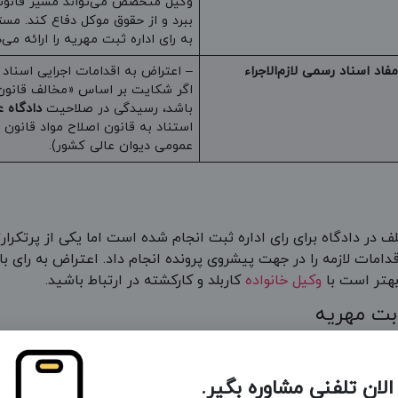
وکیل متخصص می‌تواند مسیر قانونی
ببرد و از حقوق موکل دفاع کند. مست
به رای اداره ثبت مهریه را ارائه می‌
– اعتراض به اقدامات اجرایی اسن
اگر شکایت بر اساس «مخالف قانون 
باشد، رسیدگی در صلاحیت
دادگاه 
عمومی دیوان عالی کشور).
در دادگاه برای رای اداره ثبت انجام شده است اما یکی از پرتکرار
امات لازمه را در جهت پیشروی پرونده انجام داد. اعتراض به رای ب
 بهتر است با
وکیل خانواده
کاربلد و کارکشته در ارتباط باشید.
ابت مهریه
یچیده نیست و نیازمند زمان و دانش است تا بتوانید با سربلندی از د
بابت مهریه مرتبط باشید. در همین منظور مسترداد با تیمی از وکل
لان تلفنی مشاوره بگیر.
رین زمان انجام دهد.