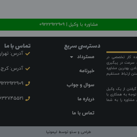
مشاوره با وکیل | 09222922909
دسترسی سریع
تماس با ما
آدرس: تهرا
مسترداد
نده کار تخصصی در
 سرعت در پیگیری
آدرس: کرج، 
دادن بهترین مشاوره
خبرنامه
شتن ارتباط مستقیم
9222922909
سوال و جواب
 گرفتن از یک وکیل
توجه به همکاری با
632745521
درباره ما
مشاوره را به شما
تماس با ما
طراحی و سئو توسط لیمونیا