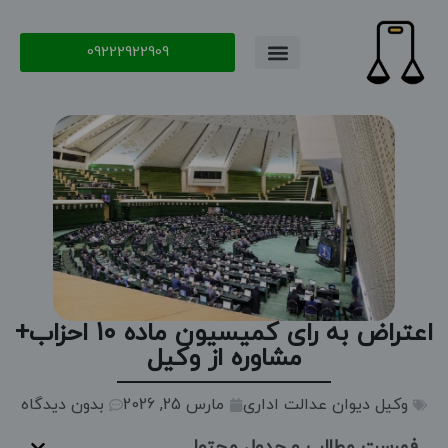
09222922909
اعتراض به رای کمیسیون ماده 10 احزاب+
مشاوره از وکیل
وکیل دیوان عدالت اداری
مارس 25, 2026
بدون دیدگاه
فهرست مطالب و جدول محتوا