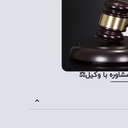
اوره با وکیل⚖️