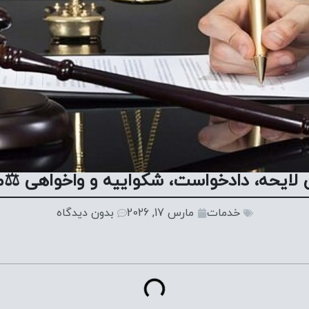
 لایحه، دادخواست، شکواییه و واخواهی ⚖️مش
خدمات
مارس 17, 2026
بدون دیدگاه