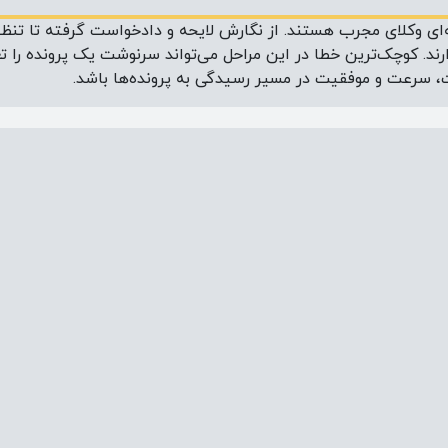
ه‌ای وکلای مجرب هستند. از نگارش لایحه و دادخواست گرفته تا تنظ
ند. کوچک‌ترین خطا در این مراحل می‌تواند سرنوشت یک پرونده را
، سرعت و موفقیت در مسیر رسیدگی به پرونده‌ها باشد.
کاربرد / هدف
مرحله قانونی
ای شروع پرونده
درخواست رسیدگی به حق یا
آغاز پرونده
ی
حل اختلاف
حقوقی که برای
دفاع از موکل، ارائه دلایل
در طول رسیدگی پر
ح موضع در
قانونی یا پاسخ به طرف مقابل
طرح دادخواست)
ی‌شود
 طرح شکایت
آغاز پرونده کیفری و درخواست
شروع پرونده کیفر
خص یا سازمان
پیگرد قانونی