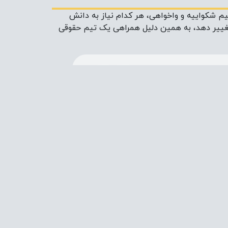
یم شکواییه و واخواهی، هر کدام نیاز به دانش
 تغییر دهد، به همین دلیل همراهی یک تیم حقوقی
نقش وکیل
وکیل تنظیم دادخواست اصولی
را انجام می‌دهد تا پرونده رد
نشود و دادرسی به تعویق نیفتد
ونده (پس از
وکیل با دانش حقوقی و
استدلال قانونی لایحه مستدل
می‌نویسد تا نظر قاضی را تحت
تأثیر قرار دهد
ی
وکیل با نگارش شکواییه
صحیح، دلایل و مواد قانونی را