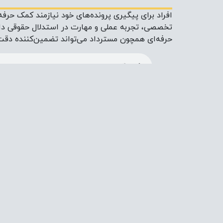
افراد برای پیگیری پرونده‌های خود نیازمند کمک حرف
تخصصی، تجربه عملی و مهارت در استدلال حقوقی دار
حرفه‌ای همچون مسترداد می‌تواند تضمین‌کننده دقت
مورد
تعریف
دادخواست
نوشته رسمی بر
در مراجع قضای
لایحه
متن مستدل و 
دفاع یا توضی
پرونده ارائه م
شکواییه
متنی که برای
کیفری علیه ش