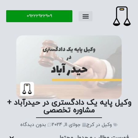
09222922909
وکیل پایه یک دادگستری در حیدرآباد +
مشاوره تخصصی
وکیل در کرج
جولای 11, 2024
بدون دیدگاه
فهرست مطالب و جدول محتوا