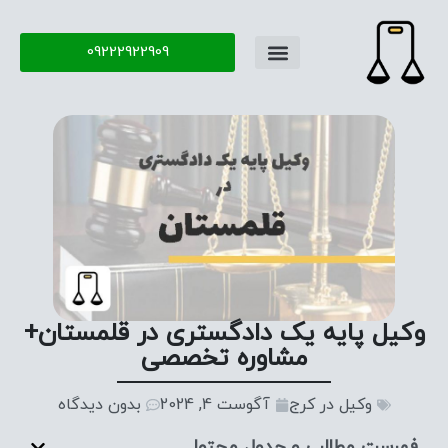
09222922909
وکیل پایه یک دادگستری در قلمستان+
مشاوره تخصصی
وکیل در کرج
آگوست 4, 2024
بدون دیدگاه
فهرست مطالب و جدول محتوا