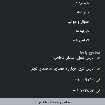
مسترداد
خبرنامه
سوال و جواب
درباره ما
تماس با ما
تماس با ما
آدرس: تهران، میدان فاطمی
آدرس: کرج، چهارراه مصباح، ساختمان کوثر
09222922909
02632745521
طراحی و سئو توسط لیمونیا