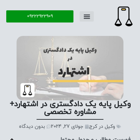
09222922909
تماس با ما
سوال و جواب
وکیل پایه یک دادگستری در اشتهارد+
مشاوره تخصصی
وکیل در کرج
جولای 27, 2024
بدون دیدگاه
فهرست مطالب و جدول محتوا