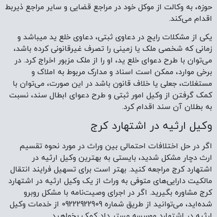
حوزه، به وکالت از موکل خود در مراجع قضایی و سایر مراجع ذیربط
اقدام می‌کند.
یکی از مشکلات رایج در دعاوی ثبتی، دعاوی خلع ید میباشد و
زمانی که شخصی ملک یا زمینی را تصرف غیرقانونی کرده باشد،
می‌توان با طرح دعوای خلع ید، او را از ملک مزبور اخراج کرد. در
برخی موارد، ممکن است اسناد و مدارک مربوط به املاک و
مستغلات، جعلی یا خلاف قانون باشد در این صورت، می‌توان با
کمک گرفتن از وکیل امور ثبتی و طرح دعوای ابطال سند، نسبت
به بطلان آن سند اقدام کرد.
وکیل ارثیه در اشتهارد کرج
اگر در حل اختلافات احتمالی بین وراث در مورد نحوه تقسیم
ارث دچار مشکل شدید، بایستی به بهترین وکیل ارثیه در
اشتهارد کرج مراجعه کنید. بهتر است برای تسهیل فرایند انتقال
مالکیت دارایی‌های متوفی به وراث از یک وکیل ارثیه در اشتهارد
کرج مشاوره بگیرید. اگر در اجرای وصیت‌نامه با مشکل روبرو
شده‌اید، می‌توانید از طریق شماره 09222922909 از خدمات وکیل
ارثیه در اشتهارد موسسه مستر داد کمک بخواهید.