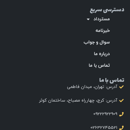
دسترسی سریع
مسترداد
خبرنامه
سوال و جواب
درباره ما
تماس با ما
تماس با ما
آدرس: تهران، میدان فاطمی
آدرس: کرج، چهارراه مصباح، ساختمان کوثر
09222922909
02632745521