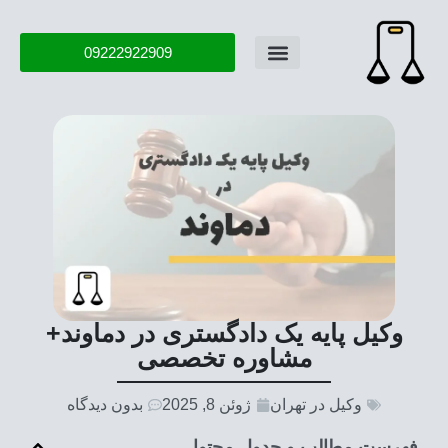
09222922909
درباره ما
تماس با ما
سوال و جواب
وکیل پایه یک دادگستری در دماوند+
مشاوره تخصصی
وکیل در تهران
ژوئن 8, 2025
بدون دیدگاه
فهرست مطالب و جدول محتوا