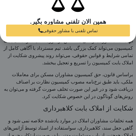
تماس بگیرید: 09222922909.
شکایت از املاک بابت کمسیون
همین الان تلفنی مشاوره بگیر.
شکایت از املاک بابت کمیسیون نیاز به آگاهی کامل از روندهای
تماس تلفنی با مشاور حقوقی
حقوقی و مقررات خاص این مرجع دارد. برای راهنمایی دقیق و رفع
ابهامات، مشاوره با وکلای متخصص در حوزه شکایت از املاک بابت
کمیسیون می‌تواند کمک بزرگی باشد. تیم مسترداد با آگاهی کامل از
تمامی شرایط و قوانین حقوقی، می‌تواند روند پیشروی شکایت از
املاک بابت کمیسیون را تسریع و تعجیل ببخشد.
براساس قانون، حق کمیسیون مشاوران مسکن برای معاملات
ملکی، باید طبق نرخ‌نامه مصوب کمیسیون نظارت بر اصناف
دریافت شود و در غیر این صورت تخلف صورت گرفته و می‌توان به
روش‌های گوناگون در این خصوص شکایت کرد.
شکایت از املاک بابت کلاهبرداری
همه تخلفات مشاوران املاک در موارد یادشده خلاصه نمی شود و
گاهی جعل سند، کلاهبرداری، سواستفاده از اسناد توسط آژانس‌های
املاک همچنین از باب مسئولیت مدنی یا در صورت ارتکاب جرم از