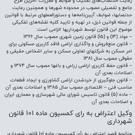
رعایت حدنصاب‌های تفکیک و ضوابط و مقررات آخرین طرح
جامع و تفصیلی مصوب در محدوده شهرها و همچنین رعایت
حدنصابها، ضوابط، آیین‌نامه‌ها و دستورالعملهای مرتبط با قوانین
از جمله قوانین ذیل، در تهیه و تایید کلیه نقشه‌های تفکیکی
موضوع این قانون توسط شهرداریها الزامی است:
– مواد (14) و (15) قانون زمین شهری مصوب سال 1366
– قانون منع‌فروش و واگذاری اراضی فاقد کاربری مسکونی برای
امر مسکن به شرکتهای تعاونی مسکن و سایر اشخاص حقیقی و
حقوقی مصوب سال 1381
– قانون حفظ کاربری اراضی زراعی و باغها مصوب سال 1374 و
اصلاحات بعدی آن
– قانون جلوگیری از خردشدن اراضی کشاورزی و ایجاد قطعات
مناسب فنی – اقتصادی مصوب سال 1385 و اصلاحات بعدی آن
– ماده (5) قانون تاسیس شورای عالی شهرسازی و معماری ایران
و اصلاحات بعدی آن
وکیل اعتراض به رای کمسیون ماده 101 قانون
شهرداری
چنانچه قصد اعتراض به رأی کمیسیون ماده 101 قانون شهرداری