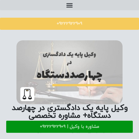
09222922909
وکیل پایه یک دادگستری در چهارصد
دستگاه+ مشاوره تخصصی
مشاوره با وکیل | 09222922909
وکیل در کرج
ژوئن 21, 2024
بدون دیدگاه