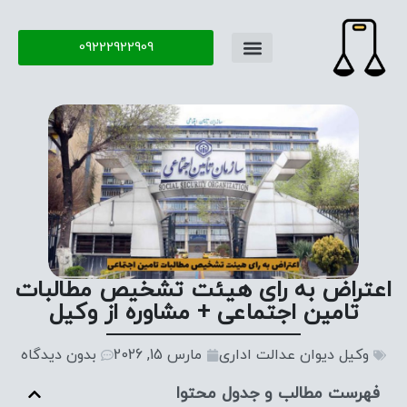
09222922909
تماس با ما
سوال و جواب
اعتراض به رای هیئت تشخیص مطالبات
تامین اجتماعی + مشاوره از وکیل
وکیل دیوان عدالت اداری
مارس 15, 2026
بدون دیدگاه
فهرست مطالب و جدول محتوا