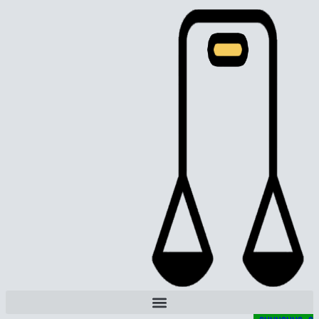
پرش
به
محتوا